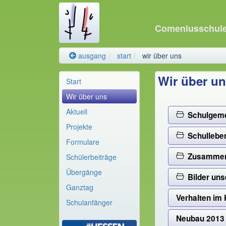
Comeniusschul
ausgang
start
wir über uns
Wir über u
Start
Wir über uns
Aktuell
Schulgem
Projekte
Schullebe
Formulare
Zusammenar
Schülerbeiträge
Übergänge
Bilder uns
Ganztag
Verhalten im 
Schulanfänger
Neubau 20