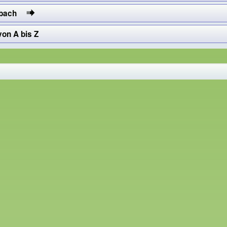
albach
von A bis Z