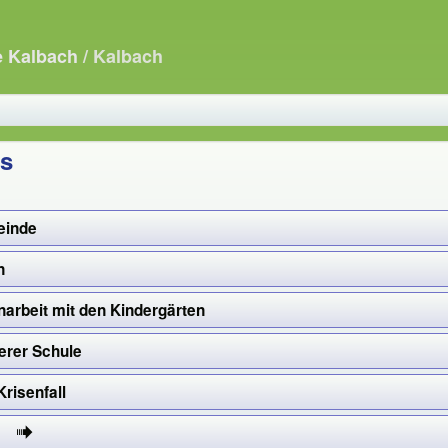
e Kalbach
/ Kalbach
ns
einde
n
beit mit den Kindergärten
erer Schule
Krisenfall
13