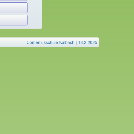
Comeniusschule Kalbach
|
13.2.2025